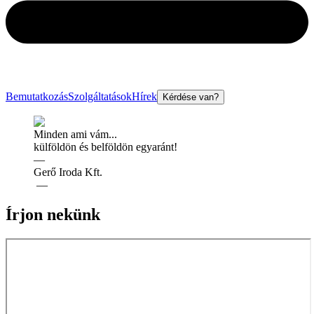
Bemutatkozás
Szolgáltatások
Hírek
Kérdése van?
Minden ami vám...
külföldön és belföldön egyaránt!
—
Gerő Iroda Kft.
—
Írjon nekünk