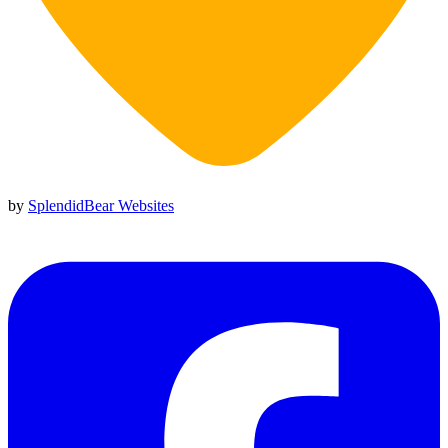
by
SplendidBear Websites