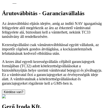
—
Árutovábbítás - Garanciavállalás
Az árutovábbítási eljárás idejére, amíg az indító NAV igazgatóság
felügyelete alól megérkezik az áru az érkeztető vámhivatal
felügyelete alá, biztosítani kell a vámterhett, nekünk TC33
tanúsítvány áll rendelkezésére.
Kezességvállalást csak vámárutovábbítással együtt vállalunk, az
importőr cégének gondos átvilágítása, a kockázatelemzések
lefuttatásának kedvező elbírálása után.
A kezes által egyedi kezességvállalás céljából garanciajegyek
formájában (TC32) adott kötelezettségvállalásokat a
biztosítéknyújtás helye szerinti vámhivatal bejegyzi és jóváhagyja.
Ez a vámhivatal őrzi a garanciajegyeket az érvényességük ideje
alatt. A vámhivatalnak a kötelezettségvállalásokat és
garanciajegyeket rögzítenie kell a GMS-ben is.
Kérdése van?
Gerő Iroda Kft.