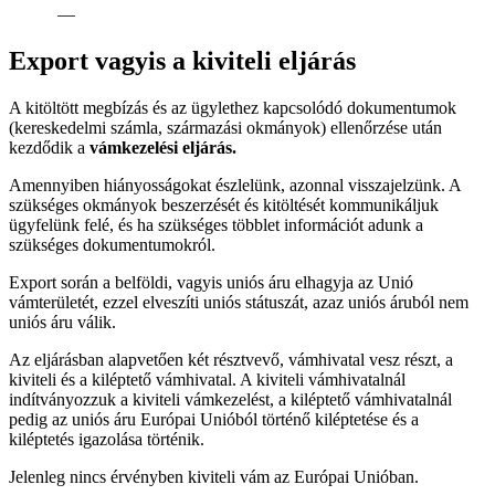
—
Export vagyis a kiviteli eljárás
A kitöltött megbízás és az ügylethez kapcsolódó dokumentumok
(kereskedelmi számla, származási okmányok) ellenőrzése után
kezdődik a
vámkezelési eljárás.
Amennyiben hiányosságokat észlelünk, azonnal visszajelzünk. A
szükséges okmányok beszerzését és kitöltését kommunikáljuk
ügyfelünk felé, és ha szükséges többlet információt adunk a
szükséges dokumentumokról.
Export során a belföldi, vagyis uniós áru elhagyja az Unió
vámterületét, ezzel elveszíti uniós státuszát, azaz uniós áruból nem
uniós áru válik.
Az eljárásban alapvetően két résztvevő, vámhivatal vesz részt, a
kiviteli és a kiléptető vámhivatal. A kiviteli vámhivatalnál
indítványozzuk a kiviteli vámkezelést, a kiléptető vámhivatalnál
pedig az uniós áru Európai Unióból történő kiléptetése és a
kiléptetés igazolása történik.
Jelenleg nincs érvényben kiviteli vám az Európai Unióban.