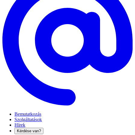
Bemutatkozás
Szolgáltatások
Hírek
Kérdése van?