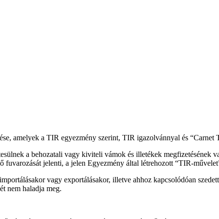
zése, amelyek a TIR egyezmény szerint, TIR igazolvánnyal és “Carne
sülnek a behozatali vagy kiviteli vámok és illetékek megfizetésének vag
ő fuvarozását jelenti, a jelen Egyezmény által létrehozott “TIR-művelet”
k importálásakor vagy exportálásakor, illetve ahhoz kapcsolódóan szedett
égét nem haladja meg.