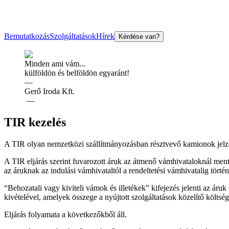
Bemutatkozás
Szolgáltatások
Hírek
Kérdése van?
Minden ami vám...
külföldön és belföldön egyaránt!
—
Gerő Iroda Kft.
—
TIR kezelés
A TIR olyan nemzetközi szállítmányozásban résztvevő kamionok jel
A TIR eljárás szerint fuvarozott áruk az átmenő vámhivataloknál mente
az áruknak az indulási vámhivataltól a rendeltetési vámhivatalig történ
“Behozatali vagy kiviteli vámok és illetékek” kifejezés jelenti az áru
kivételével, amelyek összege a nyújtott szolgáltatások közelítő költs
Eljárás folyamata a következőkből áll.