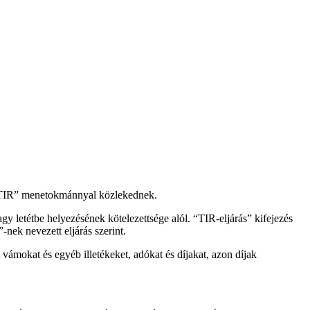
t TIR” menetokmánnyal közlekednek.
y letétbe helyezésének kötelezettsége alól. “TIR-eljárás” kifejezés
-nek nevezett eljárás szerint.
 vámokat és egyéb illetékeket, adókat és díjakat, azon díjak