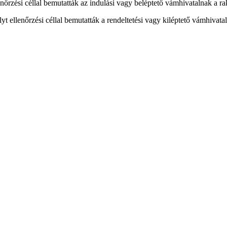
llenőrzési céllal bemutatták az indulási vagy beléptető vámhivatalnak a
lyt ellenőrzési céllal bemutatták a rendeltetési vagy kiléptető vámhiv